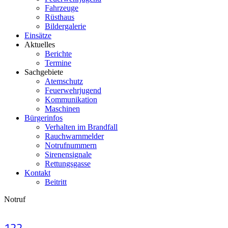
Fahrzeuge
Rüsthaus
Bildergalerie
Einsätze
Aktuelles
Berichte
Termine
Sachgebiete
Atemschutz
Feuerwehrjugend
Kommunikation
Maschinen
Bürgerinfos
Verhalten im Brandfall
Rauchwarnmelder
Notrufnummern
Sirenensignale
Rettungsgasse
Kontakt
Beitritt
Notruf
122