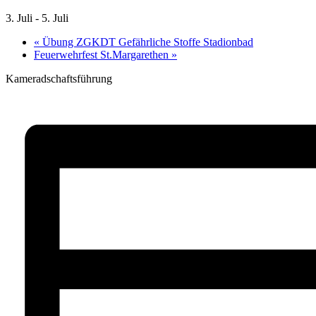
3. Juli
-
5. Juli
«
Übung ZGKDT Gefährliche Stoffe Stadionbad
Feuerwehrfest St.Margarethen
»
Kameradschaftsführung