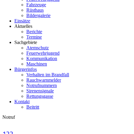
Fahrzeuge
Rüsthaus
Bildergalerie
Einsätze
Aktuelles
Berichte
Termine
Sachgebiete
Atemschutz
Feuerwehrjugend
Kommunikation
Maschinen
Bürgerinfos
Verhalten im Brandfall
Rauchwarnmelder
Notrufnummern
Sirenensignale
Rettungsgasse
Kontakt
Beitritt
Notruf
122