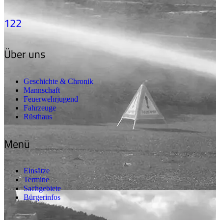
122
Über uns
Geschichte & Chronik
Mannschaft
Feuerwehrjugend
Fahrzeuge
Rüsthaus
Menü
Einsätze
Termine
Sachgebiete
Bürgerinfos