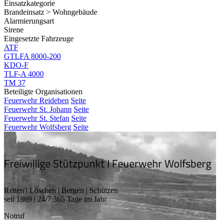
Einsatzkategorie
Brandeinsatz > Wohngebäude
Alarmierungsart
Sirene
Eingesetzte Fahrzeuge
ATF
GTLFA 8000-200
KDO-F
TLF-A 4000
TM 37
Beteiligte Organisationen
Feuerwehr Reideben
Seite
Feuerwehr St. Johann
Seite
Feuerwehr St. Stefan
Seite
Feuerwehr Wolfsberg
Seite
Freiwillige Stützpunkt I Feuerwehr Wolfsberg
Retten | Löschen | Bergen | Schützen
seit 1869 | 24/7 365 Tage im Jahr
Notruf