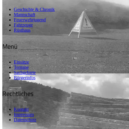
Geschichte & Chronik
Mannschaft
Feuerwehrjugend
Fahrzeuge
Rüsthaus
Menü
Einsätze
Termine
Sachgebiete
Bürgerinfos
Rechtliches
Kontakt
Impressum
Datenschutz