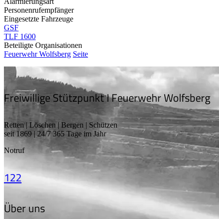
Alarmierungsart
Personenrufempfänger
Eingesetzte Fahrzeuge
GSF
TLF 1600
Beteiligte Organisationen
Feuerwehr Wolfsberg
Seite
Freiwillige Stützpunkt I Feuerwehr Wolfsberg
Retten | Löschen | Bergen | Schützen
seit 1869 | 24/7 365 Tage im Jahr
Notruf
122
Über uns