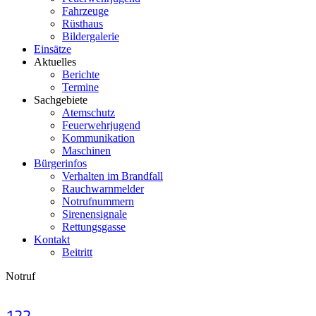
Fahrzeuge
Rüsthaus
Bildergalerie
Einsätze
Aktuelles
Berichte
Termine
Sachgebiete
Atemschutz
Feuerwehrjugend
Kommunikation
Maschinen
Bürgerinfos
Verhalten im Brandfall
Rauchwarnmelder
Notrufnummern
Sirenensignale
Rettungsgasse
Kontakt
Beitritt
Notruf
122