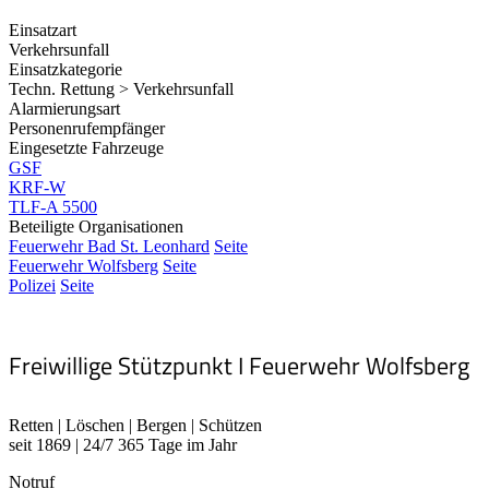
Einsatzart
Verkehrsunfall
Einsatzkategorie
Techn. Rettung > Verkehrsunfall
Alarmierungsart
Personenrufempfänger
Eingesetzte Fahrzeuge
GSF
KRF-W
TLF-A 5500
Beteiligte Organisationen
Feuerwehr Bad St. Leonhard
Seite
Feuerwehr Wolfsberg
Seite
Polizei
Seite
Freiwillige Stützpunkt I Feuerwehr Wolfsberg
Retten | Löschen | Bergen | Schützen
seit 1869 | 24/7 365 Tage im Jahr
Notruf