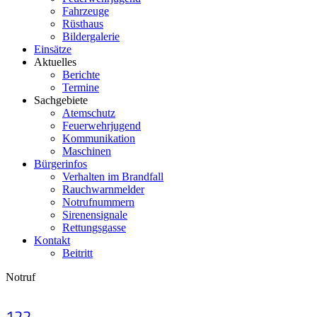
Fahrzeuge
Rüsthaus
Bildergalerie
Einsätze
Aktuelles
Berichte
Termine
Sachgebiete
Atemschutz
Feuerwehrjugend
Kommunikation
Maschinen
Bürgerinfos
Verhalten im Brandfall
Rauchwarnmelder
Notrufnummern
Sirenensignale
Rettungsgasse
Kontakt
Beitritt
Notruf
122