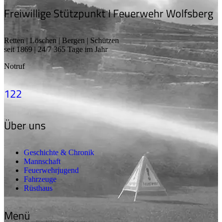
Freiwillige Stützpunkt I Feuerwehr Wolfsberg
Retten | Löschen | Bergen | Schützen
seit 1869 | 24/7 365 Tage im Jahr
Notruf
122
Über uns
Geschichte & Chronik
Mannschaft
Feuerwehrjugend
Fahrzeuge
Rüsthaus
Menü