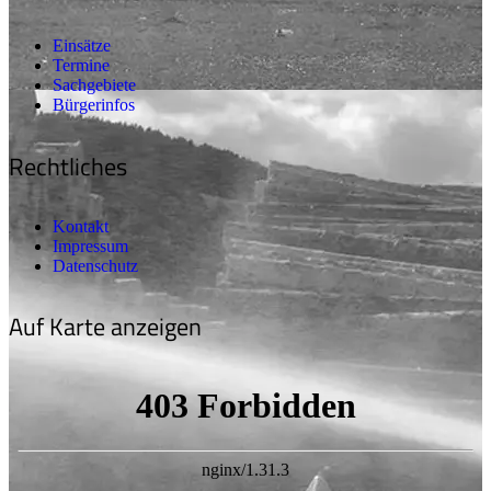
Einsätze
Termine
Sachgebiete
Bürgerinfos
Rechtliches
Kontakt
Impressum
Datenschutz
Auf Karte anzeigen