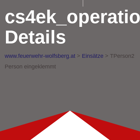
cs4ek_operati
Details
www.feuerwehr-wolfsberg.at
>
Einsätze
>
TPerson2
Person eingeklemmt