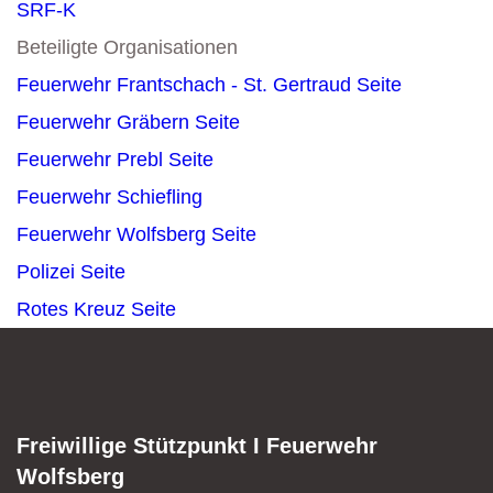
SRF-K
Beteiligte Organisationen
Feuerwehr Frantschach - St. Gertraud
Seite
Feuerwehr Gräbern
Seite
Feuerwehr Prebl
Seite
Feuerwehr Schiefling
Feuerwehr Wolfsberg
Seite
Polizei
Seite
Rotes Kreuz
Seite
Freiwillige Stützpunkt I Feuerwehr
Wolfsberg