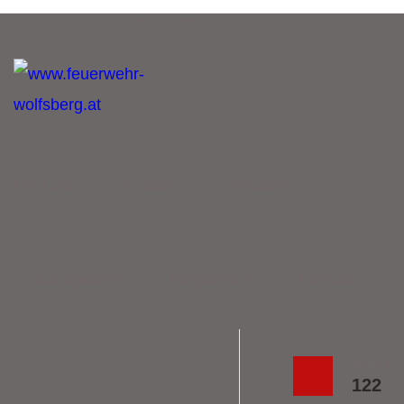
Retten | Löschen | Bergen | Schützen
Über uns
Einsätze
Aktuelles
Sachgebiete
Bürgerinfos
Kontakt
Notruf
122