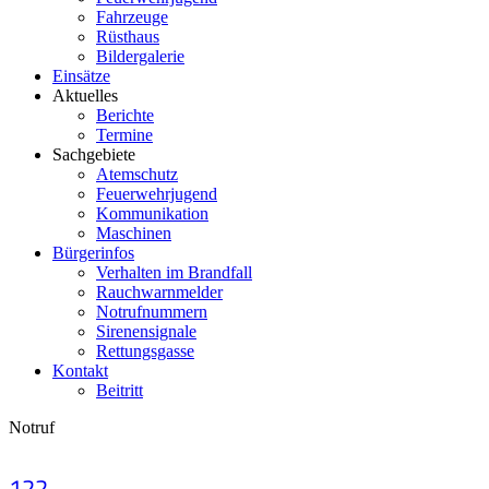
Fahrzeuge
Rüsthaus
Bildergalerie
Einsätze
Aktuelles
Berichte
Termine
Sachgebiete
Atemschutz
Feuerwehrjugend
Kommunikation
Maschinen
Bürgerinfos
Verhalten im Brandfall
Rauchwarnmelder
Notrufnummern
Sirenensignale
Rettungsgasse
Kontakt
Beitritt
Notruf
122