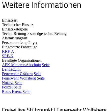
Weitere Informationen
Einsatzart
Technischer Einsatz
Einsatzkategorie
Techn. Rettung > sonstige techn. Rettung
Alarmierungsart
Personenrufempfänger
Eingesetzte Fahrzeuge
KRF-A
SRF-K
Beteiligte Organisationen
AFK Mittlerer-Abschnitt
Seite
Bergrettung
Feuerwehr Gräbern
Seite
Feuerwehr Wolfsberg
Seite
Notarzt
Seite
Polizei
Seite
Rotes Kreuz
Seite
Freiwillige Stützpunkt I Feuerwehr Wolfsberg