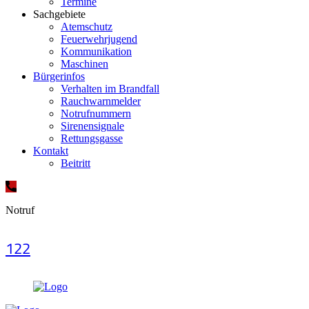
Termine
Sachgebiete
Atemschutz
Feuerwehrjugend
Kommunikation
Maschinen
Bürgerinfos
Verhalten im Brandfall
Rauchwarnmelder
Notrufnummern
Sirenensignale
Rettungsgasse
Kontakt
Beitritt
Notruf
122