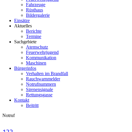
Fahrzeuge
Rüsthaus
Bildergalerie
Einsätze
Aktuelles
Berichte
Termine
Sachgebiete
Atemschutz
Feuerwehrjugend
Kommunikation
Maschinen
Bürgerinfos
Verhalten im Brandfall
Rauchwarnmelder
Notrufnummern
Sirenensignale
Rettungsgasse
Kontakt
Beitritt
Notruf
122