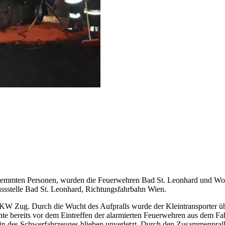
klemmten Personen, wurden die Feuerwehren Bad St. Leonhard und Wolf
lussstelle Bad St. Leonhard, Richtungsfahrbahn Wien.
 LKW Zug. Durch die Wucht des Aufpralls wurde der Kleintransporter üb
nte bereits vor dem Eintreffen der alarmierten Feuerwehren aus dem F
rin des Schwerfahrzeuges blieben unverletzt. Durch den Zusammenpral