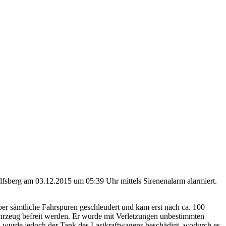
sberg am 03.12.2015 um 05:39 Uhr mittels Sirenenalarm alarmiert.
er sämtliche Fahrspuren geschleudert und kam erst nach ca. 100
ahrzeug befreit werden. Er wurde mit Verletzungen unbestimmten
l wurde jedoch der Tank des Lastkraftwagens beschädigt, wodurch es