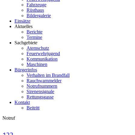
Fahrzeuge
Rüsthaus
Bildergalerie
Einsätze
Aktuelles
Berichte
Termine
Sachgebiete
Atemschutz
Feuerwehrjugend
Kommunikation
Maschinen
Bürgerinfos
Verhalten im Brandfall
Rauchwarnmelder
Notrufnummern
Sirenensignale
Rettungsgasse
Kontakt
Beitritt
Notruf
122