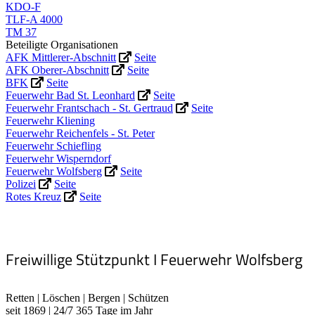
KDO-F
TLF-A 4000
TM 37
Beteiligte Organisationen
AFK Mittlerer-Abschnitt
Seite
AFK Oberer-Abschnitt
Seite
BFK
Seite
Feuerwehr Bad St. Leonhard
Seite
Feuerwehr Frantschach - St. Gertraud
Seite
Feuerwehr Kliening
Feuerwehr Reichenfels - St. Peter
Feuerwehr Schiefling
Feuerwehr Wisperndorf
Feuerwehr Wolfsberg
Seite
Polizei
Seite
Rotes Kreuz
Seite
Freiwillige Stützpunkt I Feuerwehr Wolfsberg
Retten | Löschen | Bergen | Schützen
seit 1869 | 24/7 365 Tage im Jahr