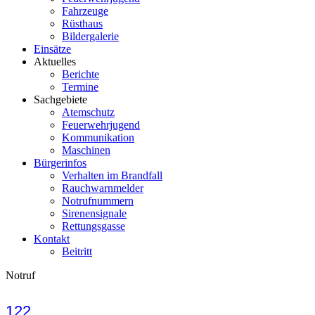
Fahrzeuge
Rüsthaus
Bildergalerie
Einsätze
Aktuelles
Berichte
Termine
Sachgebiete
Atemschutz
Feuerwehrjugend
Kommunikation
Maschinen
Bürgerinfos
Verhalten im Brandfall
Rauchwarnmelder
Notrufnummern
Sirenensignale
Rettungsgasse
Kontakt
Beitritt
Notruf
122