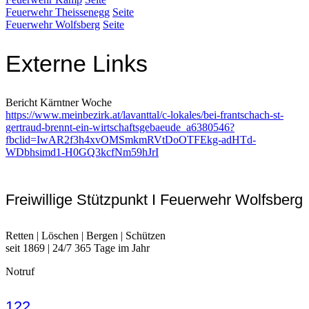
Feuerwehr Theissenegg
Seite
Feuerwehr Wolfsberg
Seite
Externe Links
Bericht Kärntner Woche
https://www.meinbezirk.at/lavanttal/c-lokales/bei-frantschach-st-
gertraud-brennt-ein-wirtschaftsgebaeude_a6380546?
fbclid=IwAR2f3h4xvOMSmkmRVtDoOTFEkg-adHTd-
WDbhsimd1-H0GQ3kcfNm59hJrI
Freiwillige Stützpunkt I Feuerwehr Wolfsberg
Retten | Löschen | Bergen | Schützen
seit 1869 | 24/7 365 Tage im Jahr
Notruf
122