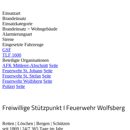
Einsatzart
Brandeinsatz
Einsatzkategorie
Brandeinsatz > Wohngebäude
Alarmierungsart
Sirene
Eingesetzte Fahrzeuge
GSF
TLF 1600
Beteiligte Organisationen
AFK Mittlerer-Abschnitt
Seite
Feuerwehr St. Johann
Seite
Feuerwehr St. Stefan
Seite
Feuerwehr Wolfsberg
Seite
Polizei
Seite
Freiwillige Stützpunkt I Feuerwehr Wolfsberg
Retten | Löschen | Bergen | Schützen
seit 1869 | 24/7 365 Tage im Jahr