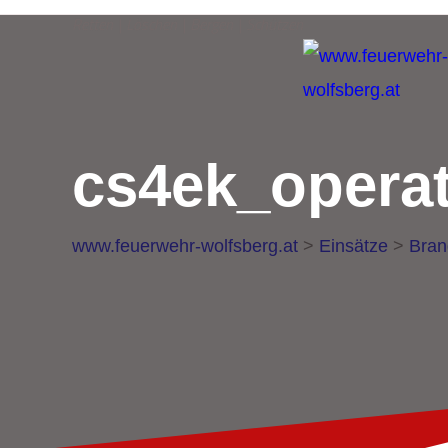
Retten | Löschen | Bergen | Schützen
cs4ek_operat
www.feuerwehr-wolfsberg.at
>
Einsätze
>
Bran