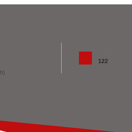
Sachgebiete
Bürgerinfos
Kontakt
Notruf
122
h)