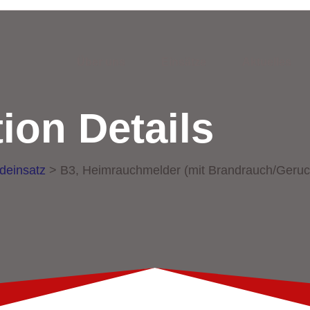
Über uns
Einsätze
Aktuelles
ion Details
deinsatz
>
B3, Heimrauchmelder (mit Brandrauch/Geruc