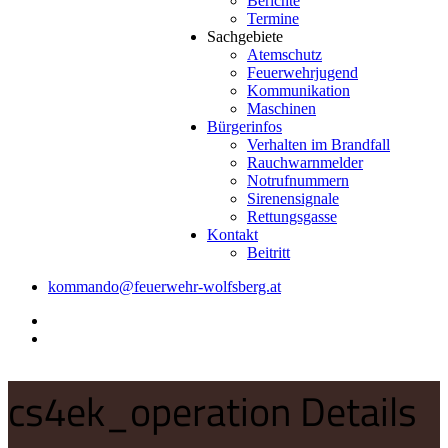
Berichte
Termine
Sachgebiete
Atemschutz
Feuerwehrjugend
Kommunikation
Maschinen
Bürgerinfos
Verhalten im Brandfall
Rauchwarnmelder
Notrufnummern
Sirenensignale
Rettungsgasse
Kontakt
Beitritt
kommando@feuerwehr-wolfsberg.at
cs4ek_operation Details