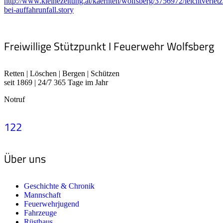
http://www.kleinezeitung.at/kaernten/wolfsberg/3756972/leichtverletz
bei-auffahrunfall.story
Freiwillige Stützpunkt I Feuerwehr Wolfsberg
Retten | Löschen | Bergen | Schützen
seit 1869 | 24/7 365 Tage im Jahr
Notruf
122
Über uns
Geschichte & Chronik
Mannschaft
Feuerwehrjugend
Fahrzeuge
Rüsthaus