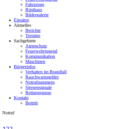
Fahrzeuge
Rüsthaus
Bildergalerie
Einsätze
Aktuelles
Berichte
Termine
Sachgebiete
Atemschutz
Feuerwehrjugend
Kommunikation
Maschinen
Bürgerinfos
Verhalten im Brandfall
Rauchwarnmelder
Notrufnummern
Sirenensignale
Rettungsgasse
Kontakt
Beitritt
Notruf
122