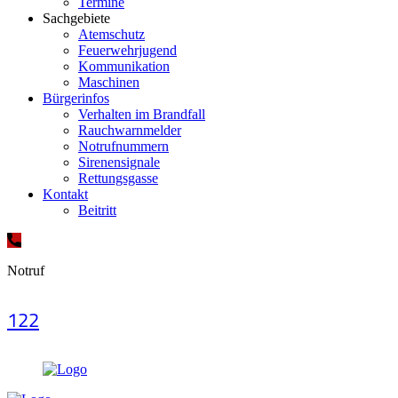
Termine
Sachgebiete
Atemschutz
Feuerwehrjugend
Kommunikation
Maschinen
Bürgerinfos
Verhalten im Brandfall
Rauchwarnmelder
Notrufnummern
Sirenensignale
Rettungsgasse
Kontakt
Beitritt
Notruf
122