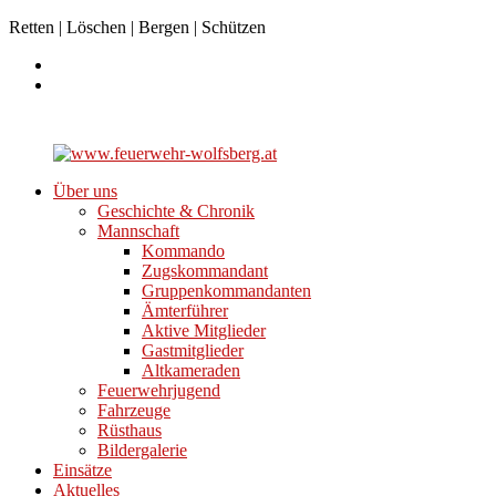
Retten | Löschen | Bergen | Schützen
Über uns
Geschichte & Chronik
Mannschaft
Kommando
Zugskommandant
Gruppenkommandanten
Ämterführer
Aktive Mitglieder
Gastmitglieder
Altkameraden
Feuerwehrjugend
Fahrzeuge
Rüsthaus
Bildergalerie
Einsätze
Aktuelles