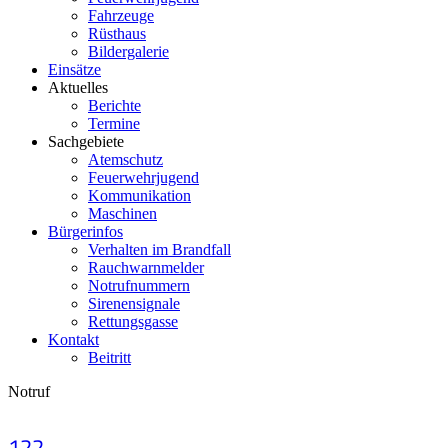
Fahrzeuge
Rüsthaus
Bildergalerie
Einsätze
Aktuelles
Berichte
Termine
Sachgebiete
Atemschutz
Feuerwehrjugend
Kommunikation
Maschinen
Bürgerinfos
Verhalten im Brandfall
Rauchwarnmelder
Notrufnummern
Sirenensignale
Rettungsgasse
Kontakt
Beitritt
Notruf
122