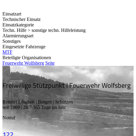
Einsatzart
Technischer Einsatz
Einsatzkategorie
Techn. Hilfe > sonstige techn. Hilfeleistung
Alarmierungsart
Sonstiges
Eingesetzte Fahrzeuge
MTF
Beteiligte Organisationen
Feuerwehr Wolfsberg
Seite
Freiwillige Stützpunkt I Feuerwehr Wolfsberg
Retten | Löschen | Bergen | Schützen
seit 1869 | 24/7 365 Tage im Jahr
Notruf
122