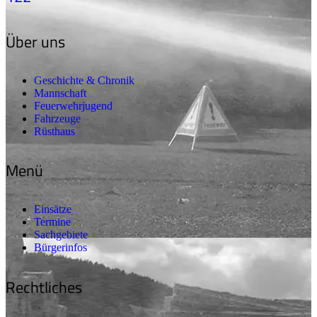
Über uns
Geschichte & Chronik
Mannschaft
Feuerwehrjugend
Fahrzeuge
Rüsthaus
Menü
Einsätze
Termine
Sachgebiete
Bürgerinfos
Rechtliches