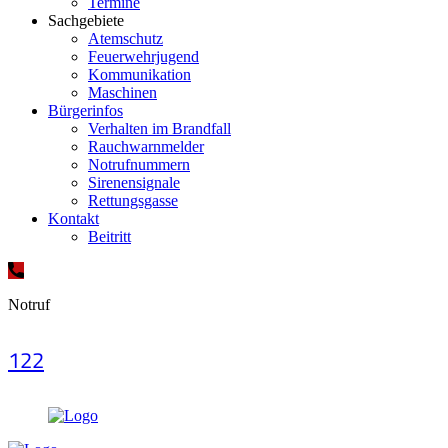
Termine
Sachgebiete
Atemschutz
Feuerwehrjugend
Kommunikation
Maschinen
Bürgerinfos
Verhalten im Brandfall
Rauchwarnmelder
Notrufnummern
Sirenensignale
Rettungsgasse
Kontakt
Beitritt
Notruf
122