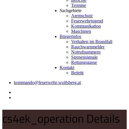
Berichte
Termine
Sachgebiete
Atemschutz
Feuerwehrjugend
Kommunikation
Maschinen
Bürgerinfos
Verhalten im Brandfall
Rauchwarnmelder
Notrufnummern
Sirenensignale
Rettungsgasse
Kontakt
Beitritt
kommando@feuerwehr-wolfsberg.at
cs4ek_operation Details