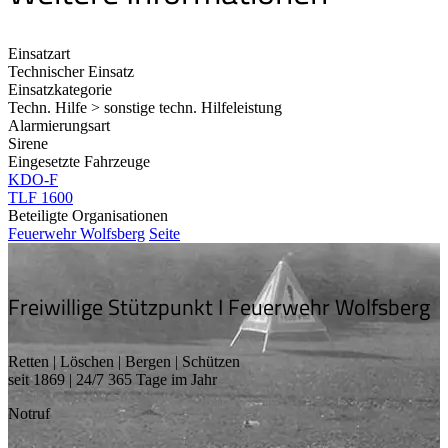
Einsatzart
Technischer Einsatz
Einsatzkategorie
Techn. Hilfe > sonstige techn. Hilfeleistung
Alarmierungsart
Sirene
Eingesetzte Fahrzeuge
KDO-F
TLF 1600
Beteiligte Organisationen
Feuerwehr Wolfsberg
Seite
Freiwillige Stützpunkt I Feuerwehr Wolfsberg
Retten | Löschen | Bergen | Schützen
seit 1869 | 24/7 365 Tage im Jahr
Notruf