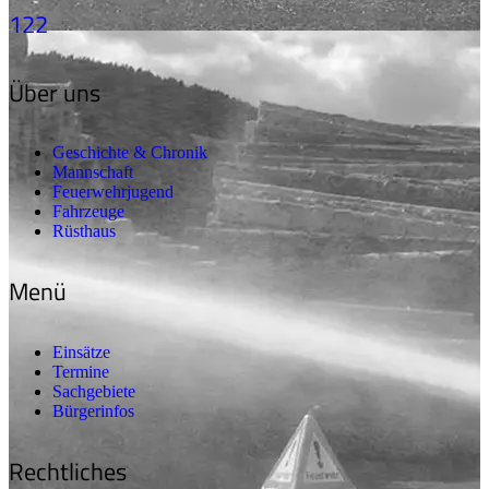
122
Über uns
Geschichte & Chronik
Mannschaft
Feuerwehrjugend
Fahrzeuge
Rüsthaus
Menü
Einsätze
Termine
Sachgebiete
Bürgerinfos
Rechtliches