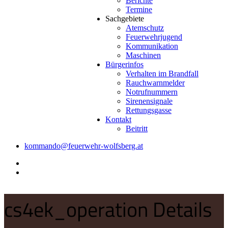
Berichte
Termine
Sachgebiete
Atemschutz
Feuerwehrjugend
Kommunikation
Maschinen
Bürgerinfos
Verhalten im Brandfall
Rauchwarnmelder
Notrufnummern
Sirenensignale
Rettungsgasse
Kontakt
Beitritt
kommando@feuerwehr-wolfsberg.at
cs4ek_operation Details