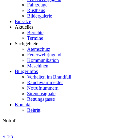
Fahrzeuge
Rüsthaus
Bildergalerie
Einsätze
Aktuelles
Berichte
Termine
Sachgebiete
Atemschutz
Feuerwehrjugend
Kommunikation
Maschinen
Bürgerinfos
Verhalten im Brandfall
Rauchwarnmelder
Notrufnummern
Sirenensignale
Rettungsgasse
Kontakt
Beitritt
Notruf
122