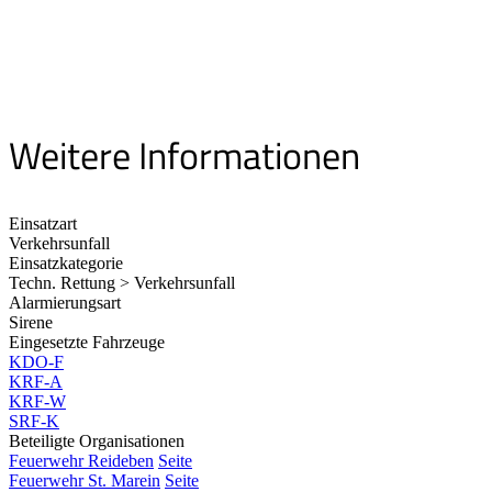
Weitere Informationen
Einsatzart
Verkehrsunfall
Einsatzkategorie
Techn. Rettung > Verkehrsunfall
Alarmierungsart
Sirene
Eingesetzte Fahrzeuge
KDO-F
KRF-A
KRF-W
SRF-K
Beteiligte Organisationen
Feuerwehr Reideben
Seite
Feuerwehr St. Marein
Seite