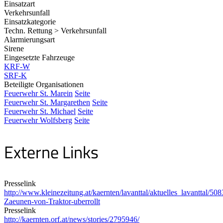
Einsatzart
Verkehrsunfall
Einsatzkategorie
Techn. Rettung > Verkehrsunfall
Alarmierungsart
Sirene
Eingesetzte Fahrzeuge
KRF-W
SRF-K
Beteiligte Organisationen
Feuerwehr St. Marein
Seite
Feuerwehr St. Margarethen
Seite
Feuerwehr St. Michael
Seite
Feuerwehr Wolfsberg
Seite
Externe Links
Presselink
http://www.kleinezeitung.at/kaernten/lavanttal/aktuelles_lavanttal/
Zaeunen-von-Traktor-uberrollt
Presselink
http://kaernten.orf.at/news/stories/2795946/