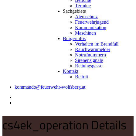
Berichte
Termine
Sachgebiete
Atemschutz
Feuerwehrjugend
Kommunikation
Maschinen
Bürgerinfos
Verhalten im Brandfall
Rauchwarnmelder
Notrufnummern
Sirenensignale
Rettungsgasse
Kontakt
Beitritt
kommando@feuerwehr-wolfsberg.at
cs4ek_operation Details