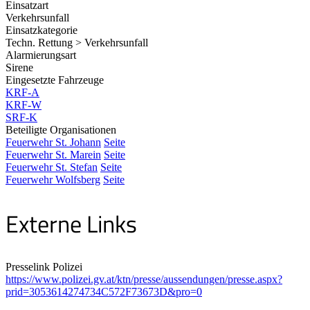
Einsatzart
Verkehrsunfall
Einsatzkategorie
Techn. Rettung > Verkehrsunfall
Alarmierungsart
Sirene
Eingesetzte Fahrzeuge
KRF-A
KRF-W
SRF-K
Beteiligte Organisationen
Feuerwehr St. Johann
Seite
Feuerwehr St. Marein
Seite
Feuerwehr St. Stefan
Seite
Feuerwehr Wolfsberg
Seite
Externe Links
Presselink Polizei
https://www.polizei.gv.at/ktn/presse/aussendungen/presse.aspx?
prid=3053614274734C572F73673D&pro=0