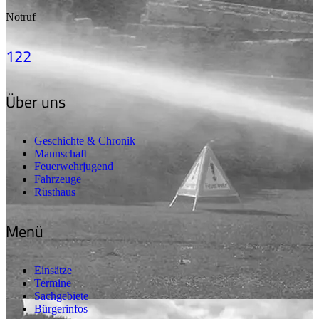
Notruf
122
Über uns
Geschichte & Chronik
Mannschaft
Feuerwehrjugend
Fahrzeuge
Rüsthaus
Menü
Einsätze
Termine
Sachgebiete
Bürgerinfos