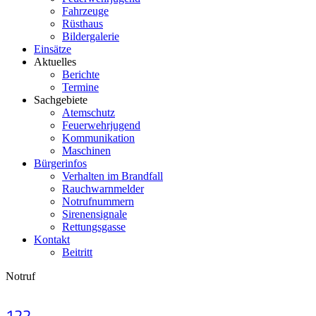
Fahrzeuge
Rüsthaus
Bildergalerie
Einsätze
Aktuelles
Berichte
Termine
Sachgebiete
Atemschutz
Feuerwehrjugend
Kommunikation
Maschinen
Bürgerinfos
Verhalten im Brandfall
Rauchwarnmelder
Notrufnummern
Sirenensignale
Rettungsgasse
Kontakt
Beitritt
Notruf
122