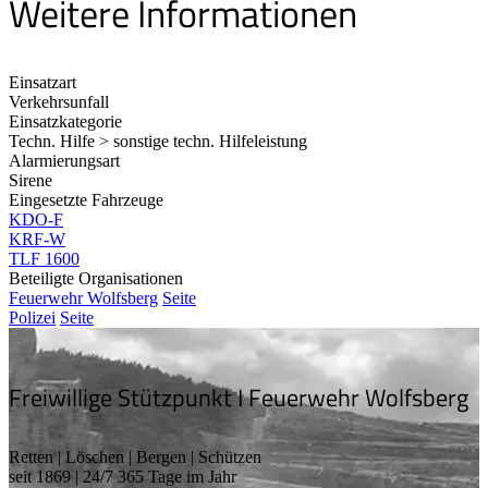
Weitere Informationen
Einsatzart
Verkehrsunfall
Einsatzkategorie
Techn. Hilfe > sonstige techn. Hilfeleistung
Alarmierungsart
Sirene
Eingesetzte Fahrzeuge
KDO-F
KRF-W
TLF 1600
Beteiligte Organisationen
Feuerwehr Wolfsberg
Seite
Polizei
Seite
Freiwillige Stützpunkt I Feuerwehr Wolfsberg
Retten | Löschen | Bergen | Schützen
seit 1869 | 24/7 365 Tage im Jahr