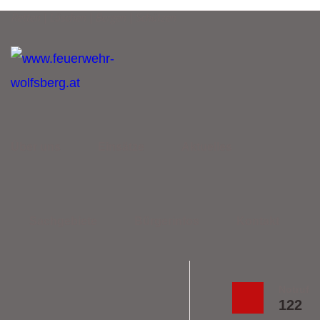
Retten | Löschen | Bergen | Schützen
Über uns
Einsätze
Aktuelles
Sachgebiete
Bürgerinfos
Kontakt
Notruf
122