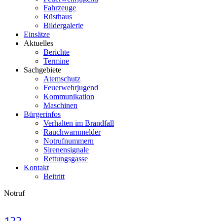
Fahrzeuge
Rüsthaus
Bildergalerie
Einsätze
Aktuelles
Berichte
Termine
Sachgebiete
Atemschutz
Feuerwehrjugend
Kommunikation
Maschinen
Bürgerinfos
Verhalten im Brandfall
Rauchwarnmelder
Notrufnummern
Sirenensignale
Rettungsgasse
Kontakt
Beitritt
Notruf
122