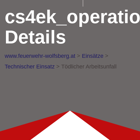
cs4ek_operati
Details
www.feuerwehr-wolfsberg.at
>
Einsätze
>
Technischer Einsatz
>
Tödlicher Arbeitsunfall