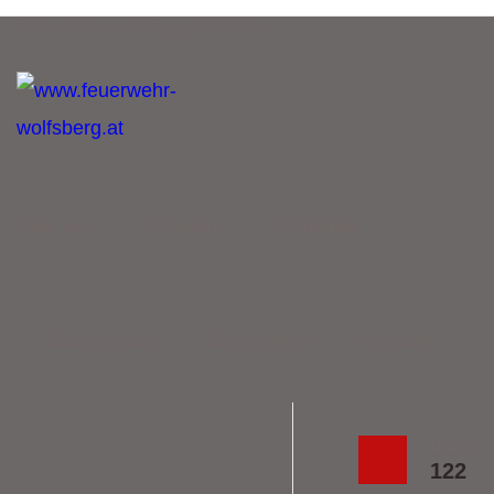
Retten | Löschen | Bergen | Schützen
Über uns
Einsätze
Aktuelles
Sachgebiete
Bürgerinfos
Kontakt
Notruf
122