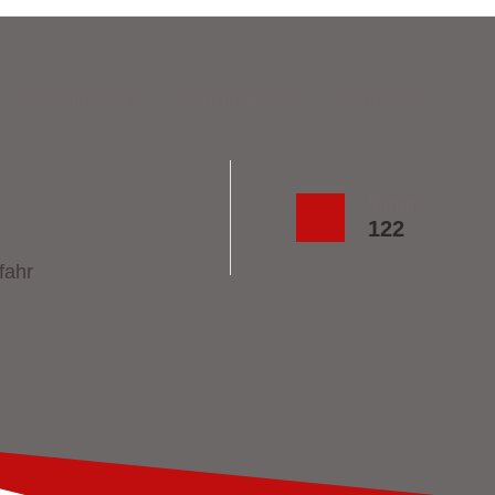
Sachgebiete
Bürgerinfos
Kontakt
Notruf
122
fahr