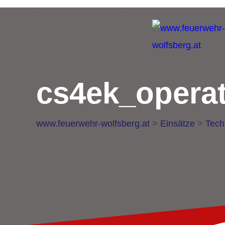
Retten | Löschen | Bergen | Schützen
cs4ek_operat
www.feuerwehr-wolfsberg.at
>
Einsätze
>
Tech