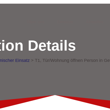
Über uns
Einsätze
Aktuelles
ion Details
nischer Einsatz
>
T1, Tür/Wohnung öffnen Person in Ge