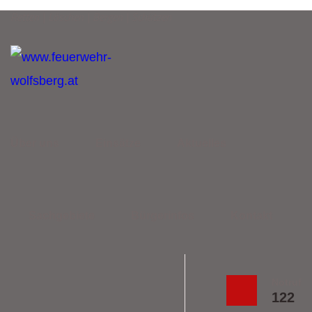
Retten | Löschen | Bergen | Schützen
Über uns
Einsätze
Aktuelles
Sachgebiete
Bürgerinfos
Kontakt
Notruf
122