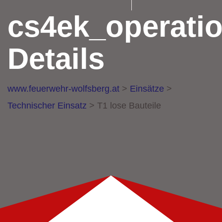
cs4ek_operati
Details
www.feuerwehr-wolfsberg.at
>
Einsätze
>
Technischer Einsatz
>
T1 lose Bauteile