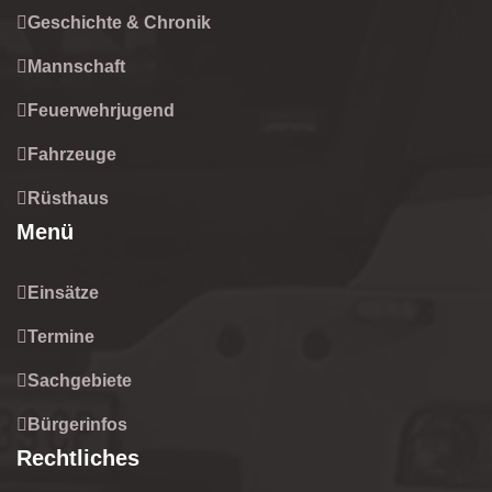
Geschichte & Chronik
Mannschaft
Feuerwehrjugend
Fahrzeuge
Rüsthaus
Menü
Einsätze
Termine
Sachgebiete
Bürgerinfos
Rechtliches