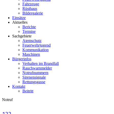
Fahrzeuge
Rüsthaus
Bildergalerie
Einsätze
Aktuelles
Berichte
Termine
Sachgebiete
Atemschutz
Feuerwehrjugend
Kommunikation
Maschinen
Bürgerinfos
Verhalten im Brandfall
Rauchwarnmelder
Notrufnummern
Sirenensignale
Rettungsgasse
Kontakt
Beitritt
Notruf
122