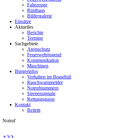
Fahrzeuge
Rüsthaus
Bildergalerie
Einsätze
Aktuelles
Berichte
Termine
Sachgebiete
Atemschutz
Feuerwehrjugend
Kommunikation
Maschinen
Bürgerinfos
Verhalten im Brandfall
Rauchwarnmelder
Notrufnummern
Sirenensignale
Rettungsgasse
Kontakt
Beitritt
Notruf
122