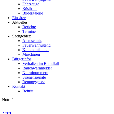
Fahrzeuge
Rüsthaus
Bildergalerie
Einsätze
Aktuelles
Berichte
Termine
Sachgebiete
Atemschutz
Feuerwehrjugend
Kommunikation
Maschinen
Bürgerinfos
Verhalten im Brandfall
Rauchwarnmelder
Notrufnummern
Sirenensignale
Rettungsgasse
Kontakt
Beitritt
Notruf
122