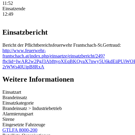
11:52
Einsatzende
12:49
Einsatzbericht
Bericht der Pflichtbereichsfeuerwehr Frantschach-St.Gertraud:
http://www.feuerwehr-
frantschach.at/index.php/einsaetze/einsatzbericht/249?
fbclid=IwAR2w2PgJ3AbfttyoXEqBKQvaX7nwy5U6kdEiiPUiWO
2rWWs40UipB8RxA
Weitere Informationen
Einsatzart
Brandeinsatz
Einsatzkategorie
Brandeinsatz > Industriebetrieb
Alarmierungsart
Sirene
Eingesetzte Fahrzeuge
GTLFA 8000-200