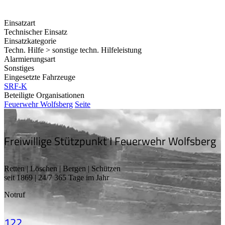
Einsatzart
Technischer Einsatz
Einsatzkategorie
Techn. Hilfe > sonstige techn. Hilfeleistung
Alarmierungsart
Sonstiges
Eingesetzte Fahrzeuge
SRF-K
Beteiligte Organisationen
Feuerwehr Wolfsberg
Seite
Freiwillige Stützpunkt I Feuerwehr Wolfsberg
Retten | Löschen | Bergen | Schützen
seit 1869 | 24/7 365 Tage im Jahr
Notruf
122