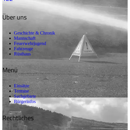
Über uns
Geschichte & Chronik
Mannschaft
Feuerwehrjugend
Fahrzeuge
Rüsthaus
Menü
Einsätze
Termine
Sachgebiete
Bürgerinfos
Rechtliches