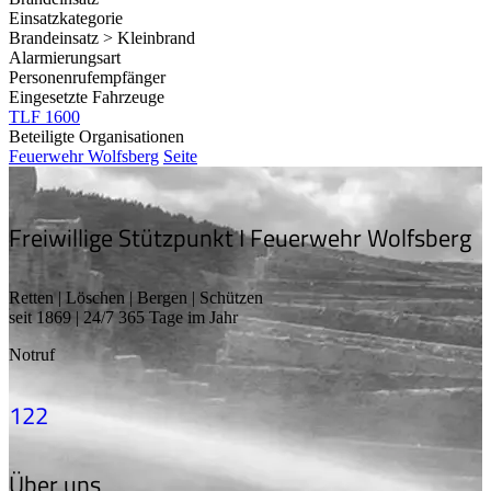
Einsatzkategorie
Brandeinsatz > Kleinbrand
Alarmierungsart
Personenrufempfänger
Eingesetzte Fahrzeuge
TLF 1600
Beteiligte Organisationen
Feuerwehr Wolfsberg
Seite
Freiwillige Stützpunkt I Feuerwehr Wolfsberg
Retten | Löschen | Bergen | Schützen
seit 1869 | 24/7 365 Tage im Jahr
Notruf
122
Über uns