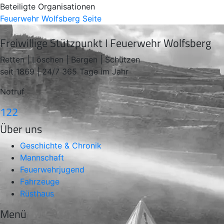
Beteiligte Organisationen
Feuerwehr Wolfsberg
Seite
Freiwillige Stützpunkt I Feuerwehr Wolfsberg
Retten | Löschen | Bergen | Schützen
seit 1869 | 24/7 365 Tage im Jahr
Notruf
122
Über uns
Geschichte & Chronik
Mannschaft
Feuerwehrjugend
Fahrzeuge
Rüsthaus
Menü