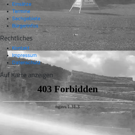
Einsätze
Termine
Sachgebiete
Bürgerinfos
Rechtliches
Kontakt
Impressum
Datenschutz
Auf Karte anzeigen