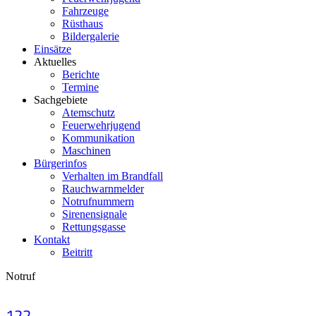
Fahrzeuge
Rüsthaus
Bildergalerie
Einsätze
Aktuelles
Berichte
Termine
Sachgebiete
Atemschutz
Feuerwehrjugend
Kommunikation
Maschinen
Bürgerinfos
Verhalten im Brandfall
Rauchwarnmelder
Notrufnummern
Sirenensignale
Rettungsgasse
Kontakt
Beitritt
Notruf
122