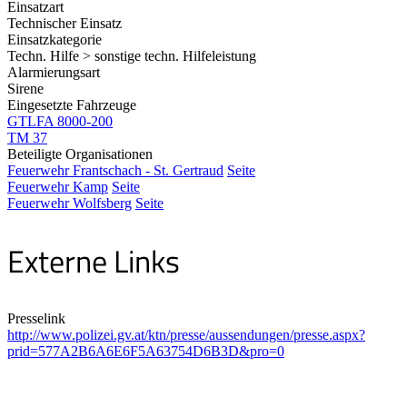
Einsatzart
Technischer Einsatz
Einsatzkategorie
Techn. Hilfe > sonstige techn. Hilfeleistung
Alarmierungsart
Sirene
Eingesetzte Fahrzeuge
GTLFA 8000-200
TM 37
Beteiligte Organisationen
Feuerwehr Frantschach - St. Gertraud
Seite
Feuerwehr Kamp
Seite
Feuerwehr Wolfsberg
Seite
Externe Links
Presselink
http://www.polizei.gv.at/ktn/presse/aussendungen/presse.aspx?
prid=577A2B6A6E6F5A63754D6B3D&pro=0