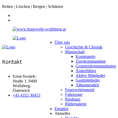
Retten | Löschen | Bergen | Schützen
Über uns
Geschichte & Chronik
Mannschaft
Kommando
Kontakt
Zugskommandant
Gruppenkommandanten
Ämterführer
Aktive Mitglieder
Ernst-Swatek-
Gastmitglieder
Straße 1, 9400
Altkameraden
Wolfsberg,
Feuerwehrjugend
Österreich
Fahrzeuge
+43 4352 30453
Rüsthaus
Bildergalerie
Einsätze
Aktuelles