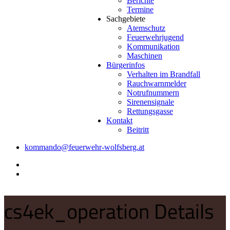
Berichte
Termine
Sachgebiete
Atemschutz
Feuerwehrjugend
Kommunikation
Maschinen
Bürgerinfos
Verhalten im Brandfall
Rauchwarnmelder
Notrufnummern
Sirenensignale
Rettungsgasse
Kontakt
Beitritt
kommando@feuerwehr-wolfsberg.at
cs4ek_operation Details