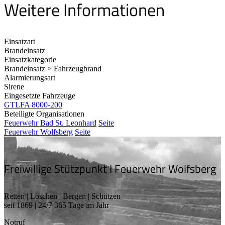
Weitere Informationen
Einsatzart
Brandeinsatz
Einsatzkategorie
Brandeinsatz > Fahrzeugbrand
Alarmierungsart
Sirene
Eingesetzte Fahrzeuge
GTLFA 8000-200
Beteiligte Organisationen
Feuerwehr Bad St. Leonhard
Seite
Feuerwehr Wolfsberg
Seite
Freiwillige Stützpunkt I Feuerwehr Wolfsberg
Retten | Löschen | Bergen | Schützen
seit 1869 | 24/7 365 Tage im Jahr
Notruf