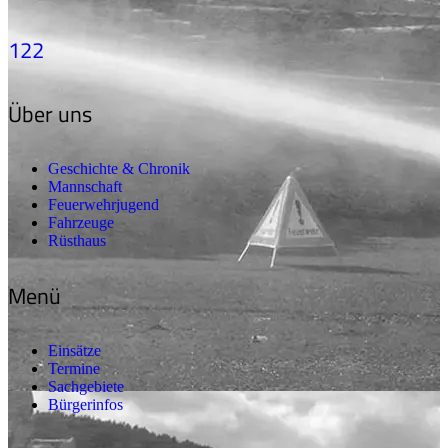
122
Über uns
Geschichte & Chronik
Mannschaft
Feuerwehrjugend
Fahrzeuge
Rüsthaus
Menü
Einsätze
Termine
Sachgebiete
Bürgerinfos